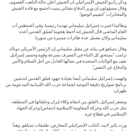
وذكر راديو الجيش الإسرائيلي أن الجيش أعلن حالة التأهب القصوى.
وقال مسؤولون إن وزير الدفاع نفتالي بينيت اجتمع مع قادة الجيش
والمخابرات ”لتقييم الوضع“.
وطالما اعتبرت إسرائيل سليماني تهديدا رئيسيا. وفي أغسطس آب
العام الماضي قال الجيش إنه أحبط هجوما لفيلق القدس أعده
سليماني وكان يشمل عدة طائرات مسيرة من سوريا.
وقال نتنياهو في بيانه عن مقتل سليماني إن الرئيس الأمريكي دونالد
ترامب ”يستحق كل الثناء في التصرف بسرعة وقوة وحسم. إسرائيل
تقف مع الولايات المتحدة في نضالها العادل من أجل السلام والأمن
والدفاع عن النفس“.
واتهمت إسرائيل سليماني أيضا بقيادة جهود فيلق القدس لتدشين
برنامج صواريخ دقيقة التوجيه لجماعة حزب الله اللبنانية المدعومة من
طهران.
وتشعر إسرائيل بالقلق من انتقام وكلاء إيران وحلفائها في المنطقة،
مثل حزب الله وحركة المقاومة الإسلامية (حماس) وحركة الجهاد
الإسلامي في قطاع غزة.
وردد يائير لابيد، النائب الإسرائيلي المعارض، تعليقات نتنياهو، وهنأ
ترامب على تويتر لقتله المسؤولين عن ”الأعمال الإرهابية القاتلة من