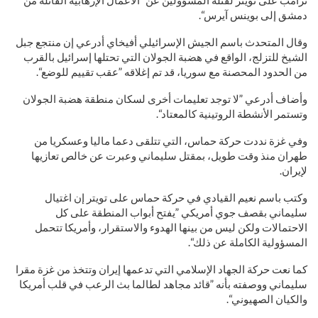
دمشق إلى بوينس آيرس“.
وقال المتحدث باسم الجيش الإسرائيلي أفيخاي أدرعي إن منتجع جبل
الشيخ للتزلج، الواقع في هضبة الجولان التي تحتلها إسرائيل بالقرب
من الحدود المحصنة مع سوريا، قد تم إغلاقه ”عقب تقييم للوضع“.
وأضاف أدرعي ”لا توجد تعليمات أخرى لسكان منطقة هضبة الجولان
وتستمر الأنشطة الروتينية كالمعتاد“.
وفي غزة نددت حركة حماس، التي تتلقى دعما ماليا وعسكريا من
طهران منذ وقت طويل، بمقتل سليماني وعبرت عن خالص تعازيها
لإيران.
وكتب باسم نعيم القيادي في حركة حماس على تويتر إن اغتيال
سليماني بقصف جوي أمريكي ”يفتح أبواب المنطقة على كل
الاحتمالات ولكن ليس من بينها الهدوء والاستقرار، وأمريكا تتحمل
المسؤولية الكاملة عن ذلك“.
كما نعت حركة الجهاد الإسلامي التي تدعمها إيران وتتخذ من غزة مقرا
سليماني ووصفته بأنه ”قائد مجاهد لطالما بث الرعب في قلب أمريكا
والكيان الصهيوني“.