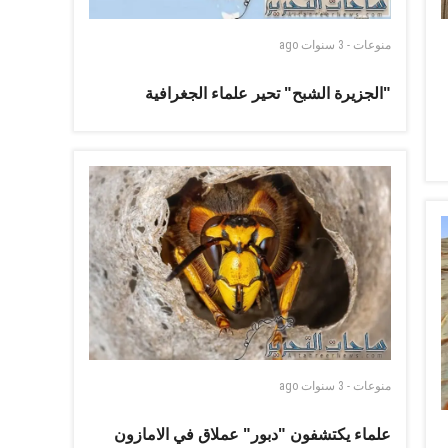
منوعات
-
3 سنوات
ago
"الجزيرة الشبح" تحير علماء الجغرافية
منوعات
-
3 سنوات
ago
علماء يكتشفون "دبور" عملاق في الامازون